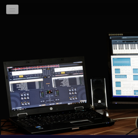
Startseite
Foto & Film
Diskothek
Web-Design
Archiv
Haus-Musik
RS House-Club Band
Inspiration Plauen
Con-Six Karl-Marx-Stadt
ad libitum Köthen
BUMM Eisenberg
Zoe Band Leipzig